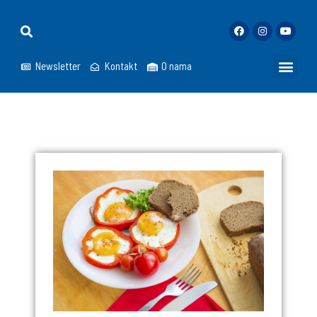
Newsletter
Kontakt
O nama