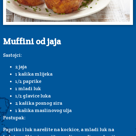
Muffini od jaja
Sastojci:
2 jaja
1 kašika mlijeka
1/2 paprike
1 mladi luk
1/2 glavice luka
2 kašika posnog sira
1 kašika maslinovog ulja
Postupak:
Papriku i luk narežite na kockice, a mladi luk na