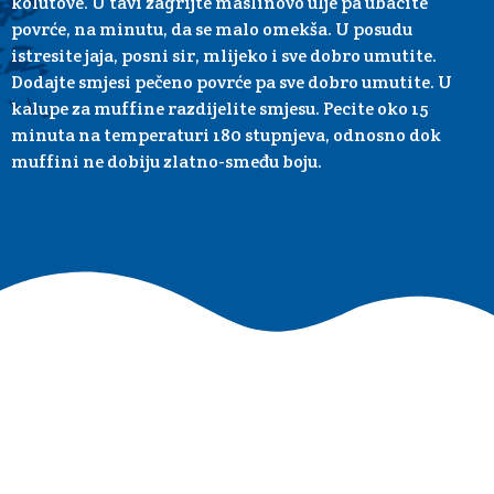
kolutove. U tavi zagrijte maslinovo ulje pa ubacite
povrće, na minutu, da se malo omekša. U posudu
istresite jaja, posni sir, mlijeko i sve dobro umutite.
Dodajte smjesi pečeno povrće pa sve dobro umutite. U
kalupe za muffine razdijelite smjesu. Pecite oko 15
minuta na temperaturi 180 stupnjeva, odnosno dok
muffini ne dobiju zlatno-smeđu boju.